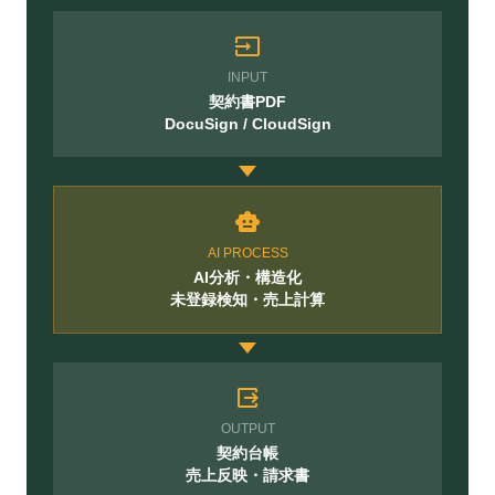
input
INPUT
契約書PDF
DocuSign / CloudSign
smart_toy
AI PROCESS
AI分析・構造化
未登録検知・売上計算
output
OUTPUT
契約台帳
売上反映・請求書