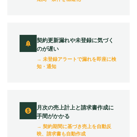
契約更新漏れや未登録に気づく
notification_important
のが遅い
→
未登録アラートで漏れを即座に検
知・通知
月次の売上計上と請求書作成に
paid
手間がかかる
→
契約期間に基づき売上を自動反
映、請求書も自動作成