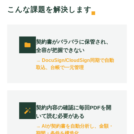
こんな課題を解決します
契約書がバラバラに保管され、
folder
全容が把握できない
→
DocuSign/CloudSign同期で自動
取込、台帳で一元管理
契約内容の確認に毎回PDFを開
auto_fix_high
いて読む必要がある
→
AIが契約書を自動分析し、金額・
期間・条件を構造化