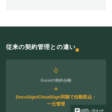
従来の契約管理との違い
sync
Excelの契約台帳
arrow_downward
DocuSign/CloudSign同期で自動取込・
一元管理
chat
AI問い合わせ