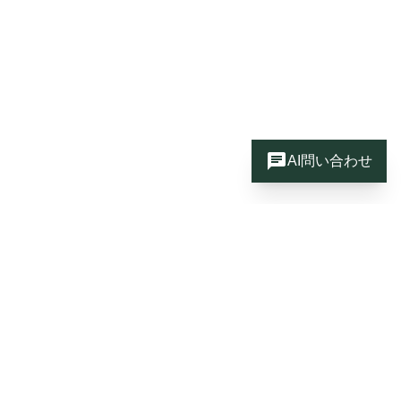
chat
AI問い合わせ
AI導入・DXの悩みをプロに相談し
てみませんか？
AIやDXに関する悩みがありましたら、お気軽にrenueの
無料相談をご利用ください。 renueのAI支援実績、コン