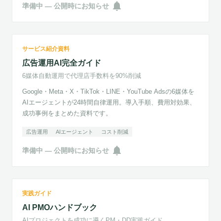
notifications
準備中 — 公開時にお知らせ
準備中
広告運用AI完全ガイド
サービス紹介資料
6媒体自動運用で代理店手数料を90%削減
広告運用AI完全ガイド
6媒体自動運用で代理店手数料を90%削減
Google・Meta・X・TikTok・LINE・YouTube Adsの6媒体を
AIエージェントが24時間自律運用。導入手順、費用対効果、
成功事例をまとめた資料です。
広告運用
AIエージェント
コスト削減
notifications
準備中 — 公開時にお知らせ
準備中
AI PMOハンドブック
実践ガイド
AIプロジェクトを成功に導くPM・DD実践ガイド
AI PMOハンドブック
AIプロジェクトを成功に導くPM・DD実践ガイド