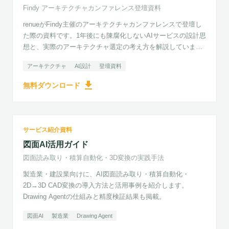
Findy アーキテクチャカンファレンス登壇資料
renueがFindy主催のアーキテクチャカンファレンスで登壇し
た際の資料です。1年後にも陳腐化しないAIサービスの設計思
想と、実際のアーキテクチャ選定の考え方を解説していま
す。
アーキテクチャ
AI設計
登壇資料
download
無料ダウンロード
準備中
図面AI活用ガイド
サービス紹介資料
図面読み取り・積算自動化・3D変換の実践手法
図面AI活用ガイド
図面読み取り・積算自動化・3D変換の実践手法
製造業・建設業向けに、AI図面読み取り・積算自動化・
2D→3D CAD変換の導入方法と活用事例を紹介します。
Drawing Agentの仕組みと精度検証結果も掲載。
図面AI
製造業
Drawing Agent