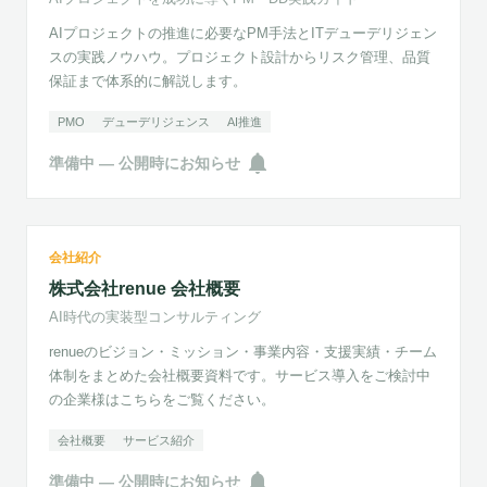
AIプロジェクトの推進に必要なPM手法とITデューデリジェン
スの実践ノウハウ。プロジェクト設計からリスク管理、品質
保証まで体系的に解説します。
PMO
デューデリジェンス
AI推進
notifications
準備中 — 公開時にお知らせ
準備中
株式会社renue 会社概要
会社紹介
AI時代の実装型コンサルティング
株式会社renue 会社概要
AI時代の実装型コンサルティング
renueのビジョン・ミッション・事業内容・支援実績・チーム
体制をまとめた会社概要資料です。サービス導入をご検討中
の企業様はこちらをご覧ください。
会社概要
サービス紹介
notifications
準備中 — 公開時にお知らせ